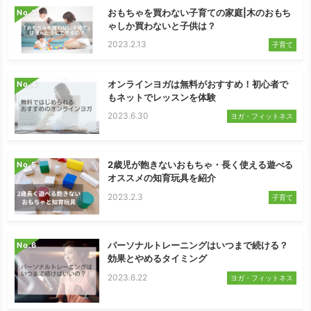
おもちゃを買わない子育ての家庭|木のおもち
No.
ゃしか買わないと子供は？
2023.2.13
子育て
オンラインヨガは無料がおすすめ！初心者で
No.
もネットでレッスンを体験
2023.6.30
ヨガ・フィットネス
2歳児が飽きないおもちゃ・長く使える遊べる
No.
オススメの知育玩具を紹介
2023.2.3
子育て
パーソナルトレーニングはいつまで続ける？
No.
効果とやめるタイミング
2023.6.22
ヨガ・フィットネス