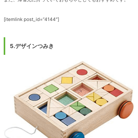
[itemlink post_id=”4144″]
5.デザインつみき